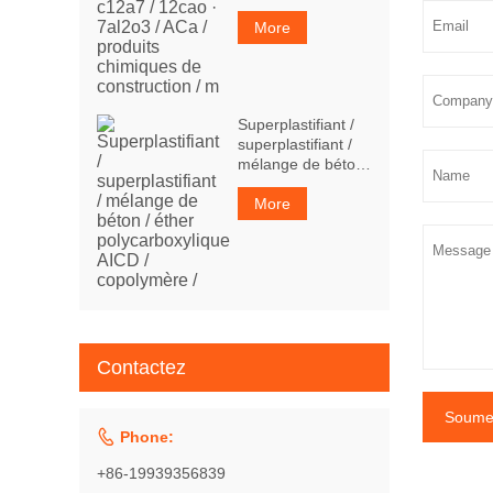
7al2o3 / ACa /
produits chimiques
More
de construction / m
Superplastifiant /
superplastifiant /
mélange de béton
/ éther
polycarboxylique
More
AICD / copolymère
/
Contactez
Soumet

Phone:
+86-19939356839