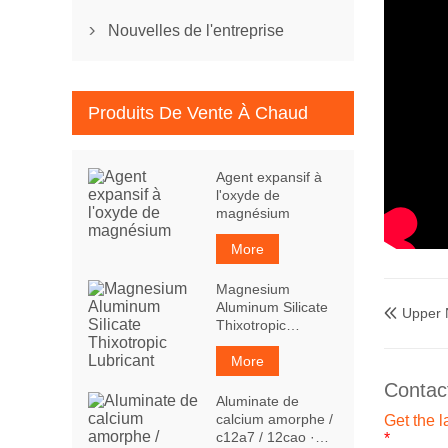
Nouvelles de l'entreprise

Produits De Vente À Chaud
Agent expansif à
l'oxyde de
magnésium
More
Magnesium
Aluminum Silicate
Upper

Thixotropic
Lubricant
More
Contac
Aluminate de
calcium amorphe /
Get the l
c12a7 / 12cao ·
*