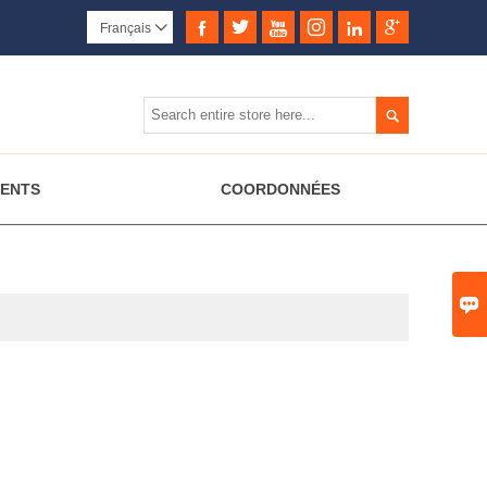






Français


MENTS
COORDONNÉES
