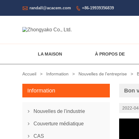

randall@acacem.com
+86-19939356839

LA MAISON
À PROPOS DE
Accueil
>
Information
>
Nouvelles de l'entreprise
>
B
Information
Bon v
2022-04
Nouvelles de l'industrie

Couverture médiatique

CAS
