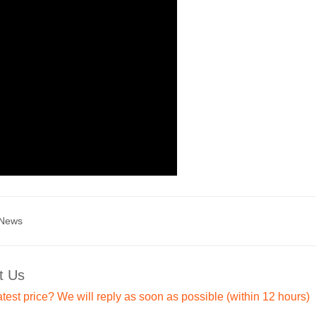
 News
t Us
atest price? We will reply as soon as possible (within 12 hours)